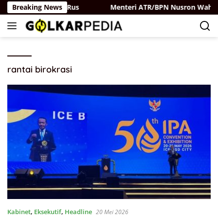
Langsung
ar-Partai Belaya Rus
Breaking News
Menteri ATR/BPN Nusron Wahid P
ke
konten
rantai birokrasi
Kabinet
,
Eksekutif
,
Headline
20 Mei 2026