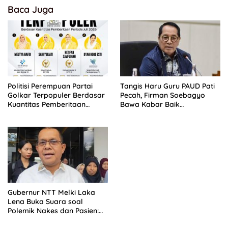
Baca Juga
Politisi Perempuan Partai
Tangis Haru Guru PAUD Pati
Golkar Terpopuler Berdasar
Pecah, Firman Soebagyo
Kuantitas Pemberitaan
Bawa Kabar Baik
Periode Juli 2026
Perjuangan di RUU Sisdiknas
Gubernur NTT Melki Laka
Lena Buka Suara soal
Polemik Nakes dan Pasien:
Harus Saling Berempati