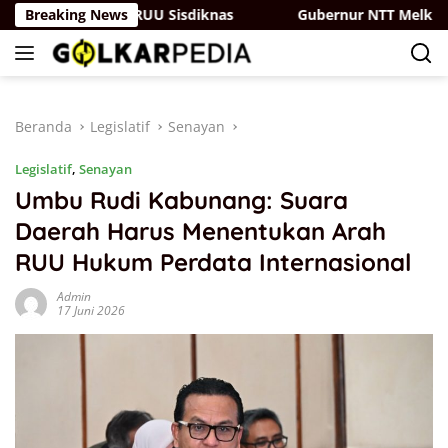
Langsung
erjuangan di RUU Sisdiknas
Breaking News
Gubernur NTT Melki Laka Le
ke
konten
Beranda
Legislatif
Senayan
Legislatif
,
Senayan
Umbu Rudi Kabunang: Suara
Daerah Harus Menentukan Arah
RUU Hukum Perdata Internasional
Admin
17 Juni 2026