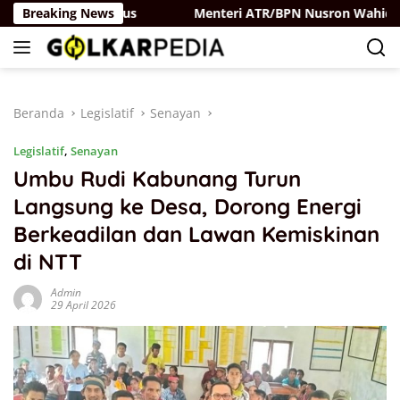
Langsung
ai Belaya Rus
Breaking News
Menteri ATR/BPN Nusron Wahid Perkuat 
ke
konten
Beranda
Legislatif
Senayan
Legislatif
,
Senayan
Umbu Rudi Kabunang Turun
Langsung ke Desa, Dorong Energi
Berkeadilan dan Lawan Kemiskinan
di NTT
Admin
29 April 2026