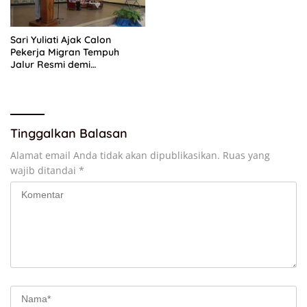
Sari Yuliati Ajak Calon
Pekerja Migran Tempuh
Jalur Resmi demi
Perlindungan Maksimal
Tinggalkan Balasan
Alamat email Anda tidak akan dipublikasikan.
Ruas yang
wajib ditandai
*