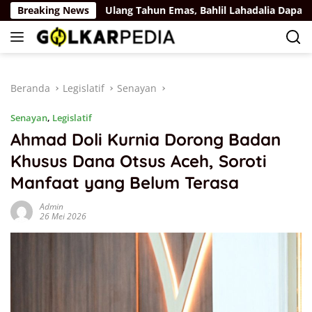
Langsung
ya Rus
Breaking News
Ulang Tahun Emas, Bahlil Lahadalia Dapat Ucapa
ke
konten
Beranda
Legislatif
Senayan
Senayan
,
Legislatif
Ahmad Doli Kurnia Dorong Badan
Khusus Dana Otsus Aceh, Soroti
Manfaat yang Belum Terasa
Admin
26 Mei 2026