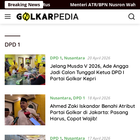
Langsung
r-Partai Belaya Rus
Breaking News
Menteri ATR/BPN Nusron Wahid Pe
ke
konten
DPD 1
DPD 1
,
Nusantara
20 April 2026
Jelang Musda V 2026, Ade Angga
Jadi Calon Tunggal Ketua DPD I
Partai Golkar Kepri
Nusantara
,
DPD 1
18 April 2026
Ahmed Zaki Iskandar Benahi Atribut
Partai Golkar di Jakarta: Pasang
Harus, Copot Wajib!
DPD 1
,
Nusantara
17 April 2026