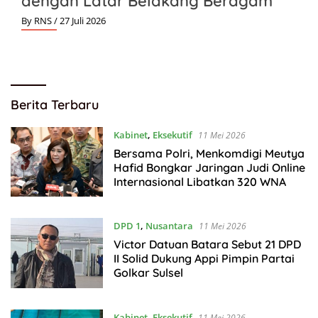
dengan Latar Belakang Beragam
By RNS
/ 27 Juli 2026
Golkarpedia
Berita Terbaru
Kabinet
,
Eksekutif
11 Mei 2026
Bersama Polri, Menkomdigi Meutya
Hafid Bongkar Jaringan Judi Online
Internasional Libatkan 320 WNA
DPD 1
,
Nusantara
11 Mei 2026
Victor Datuan Batara Sebut 21 DPD
II Solid Dukung Appi Pimpin Partai
Golkar Sulsel
Kabinet
,
Eksekutif
11 Mei 2026