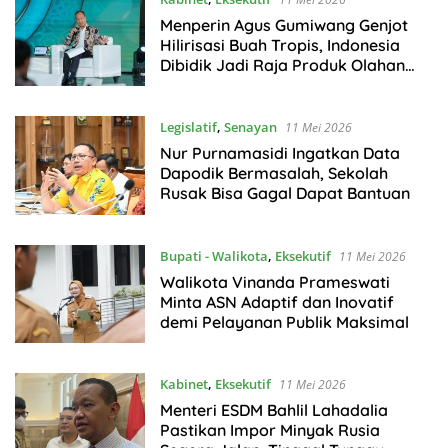
Menperin Agus Gumiwang Genjot
Hilirisasi Buah Tropis, Indonesia
Dibidik Jadi Raja Produk Olahan
Dunia
Legislatif
,
Senayan
11 Mei 2026
Nur Purnamasidi Ingatkan Data
Dapodik Bermasalah, Sekolah
Rusak Bisa Gagal Dapat Bantuan
Bupati - Walikota
,
Eksekutif
11 Mei 2026
Walikota Vinanda Prameswati
Minta ASN Adaptif dan Inovatif
demi Pelayanan Publik Maksimal
Kabinet
,
Eksekutif
11 Mei 2026
Menteri ESDM Bahlil Lahadalia
Pastikan Impor Minyak Rusia