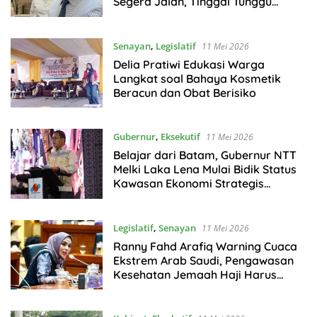
Segera Jalan, Tinggal Tunggu
Teknis Pengiriman
Senayan
,
Legislatif
11 Mei 2026
Delia Pratiwi Edukasi Warga
Langkat soal Bahaya Kosmetik
Beracun dan Obat Berisiko
Gubernur
,
Eksekutif
11 Mei 2026
Belajar dari Batam, Gubernur NTT
Melki Laka Lena Mulai Bidik Status
Kawasan Ekonomi Strategis
Internasional
Legislatif
,
Senayan
11 Mei 2026
Ranny Fahd Arafiq Warning Cuaca
Ekstrem Arab Saudi, Pengawasan
Kesehatan Jemaah Haji Harus
Diperketat