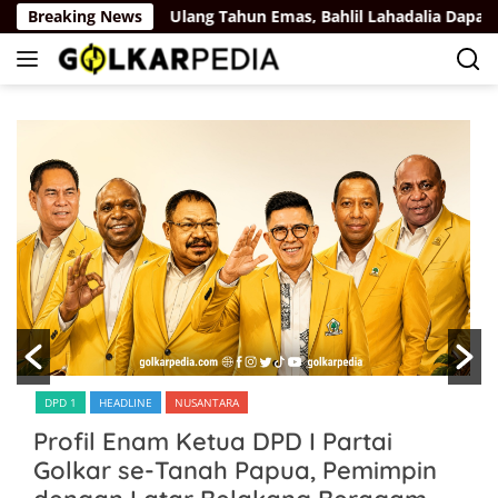
Langsung
ya Rus
Breaking News
Ulang Tahun Emas, Bahlil Lahadalia Dapat Ucapa
ke
konten
DPD 1
HEADLINE
NUSANTARA
Profil Enam Ketua DPD I Partai
Golkar se-Tanah Papua, Pemimpin