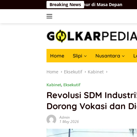
Skip
adi Tokoh Besar dari Timur di Masa Depan
Breaking News
Basri Baco Aj
to
content
Home
Slipi
Nusantara
L
Home
Eksekutif
Kabinet
Kabinet
,
Eksekutif
Revolusi SDM Industr
Dorong Vokasi dan Dig
Admin
1 May 2026