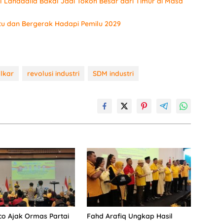
 Lahadalia Bakal Jadi Tokoh Besar dari Timur di Masa
tu dan Bergerak Hadapi Pemilu 2029
olkar
revolusi industri
SDM industri
co Ajak Ormas Partai
Fahd Arafiq Ungkap Hasil