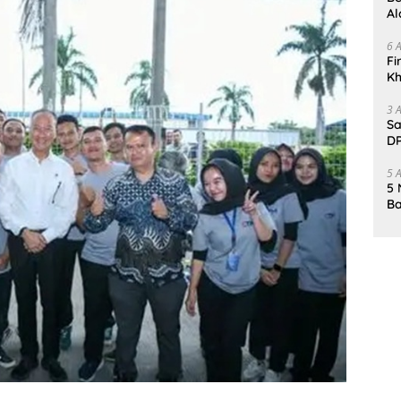
Al
Un
6 
Fi
Kh
Me
3 
Sa
DP
d
5 
5 
Ba
K
Pa