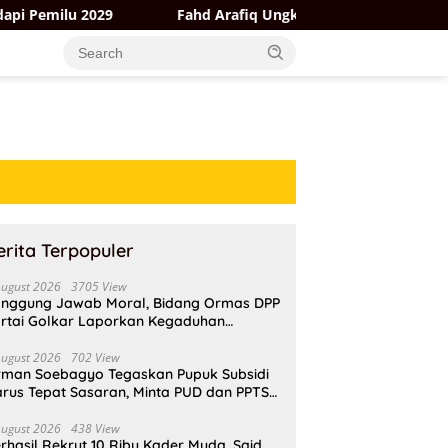
9
Fahd Arafiq Ungkap Hasil Audit Ormas Partai Golkar: A
erita Terpopuler
August 2026
3705 View
nggung Jawab Moral, Bidang Ormas DPP
rtai Golkar Laporkan Kegaduhan
ternal AMPI ke Ketum Bahlil Lahadalia
August 2026
702 View
rman Soebagyo Tegaskan Pupuk Subsidi
rus Tepat Sasaran, Minta PUD dan PPTS
pat Perlindungan Hukum
August 2026
438 View
rhasil Rekrut 10 Ribu Kader Muda, Said