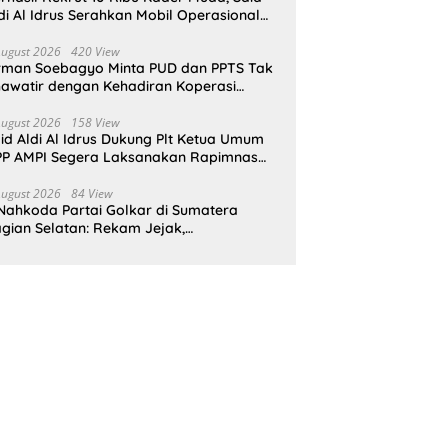
di Al Idrus Serahkan Mobil Operasional
tuk AMPG Jakarta
August 2026
420 View
rman Soebagyo Minta PUD dan PPTS Tak
awatir dengan Kehadiran Koperasi
rah Putih
August 2026
158 View
id Aldi Al Idrus Dukung Plt Ketua Umum
P AMPI Segera Laksanakan Rapimnas
an Munas X
August 2026
84 View
Nahkoda Partai Golkar di Sumatera
gian Selatan: Rekam Jejak,
epemimpinan, dan Komitmen Membangun
rtai