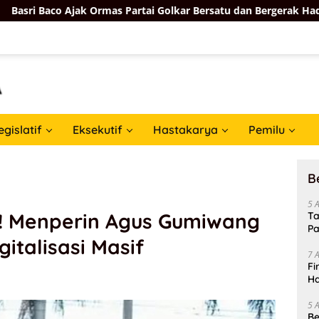
ak Ormas Partai Golkar Bersatu dan Bergerak Hadapi Pemilu 202
egislatif
Eksekutif
Hastakarya
Pemilu
B
5 
i! Menperin Agus Gumiwang
Ta
Pa
italisasi Masif
In
7 
Fi
Ha
Da
5 
Be