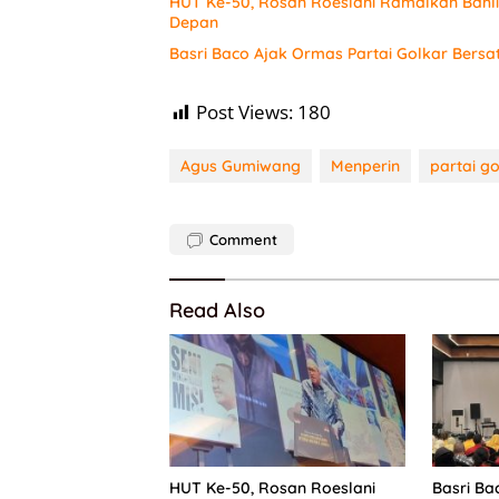
HUT Ke-50, Rosan Roeslani Ramalkan Bahlil
Depan
Basri Baco Ajak Ormas Partai Golkar Bersa
Post Views:
180
Agus Gumiwang
Menperin
partai g
Comment
Read Also
HUT Ke-50, Rosan Roeslani
Basri Ba