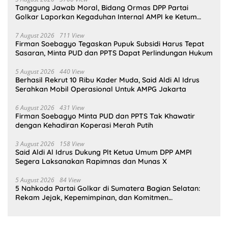
Tanggung Jawab Moral, Bidang Ormas DPP Partai
Golkar Laporkan Kegaduhan Internal AMPI ke Ketum
Bahlil Lahadalia
7 August 2026
711 View
Firman Soebagyo Tegaskan Pupuk Subsidi Harus Tepat
Sasaran, Minta PUD dan PPTS Dapat Perlindungan Hukum
5 August 2026
440 View
Berhasil Rekrut 10 Ribu Kader Muda, Said Aldi Al Idrus
Serahkan Mobil Operasional Untuk AMPG Jakarta
6 August 2026
431 View
Firman Soebagyo Minta PUD dan PPTS Tak Khawatir
dengan Kehadiran Koperasi Merah Putih
3 August 2026
158 View
Said Aldi Al Idrus Dukung Plt Ketua Umum DPP AMPI
Segera Laksanakan Rapimnas dan Munas X
5 August 2026
84 View
5 Nahkoda Partai Golkar di Sumatera Bagian Selatan:
Rekam Jejak, Kepemimpinan, dan Komitmen
Membangun Partai