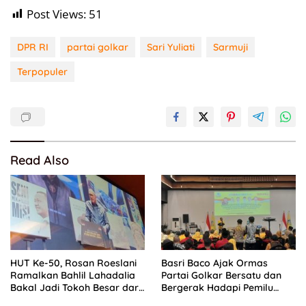
Post Views:
51
DPR RI
partai golkar
Sari Yuliati
Sarmuji
Terpopuler
Read Also
HUT Ke-50, Rosan Roeslani
Basri Baco Ajak Ormas
Ramalkan Bahlil Lahadalia
Partai Golkar Bersatu dan
Bakal Jadi Tokoh Besar dari
Bergerak Hadapi Pemilu
Timur di Masa Depan
2029