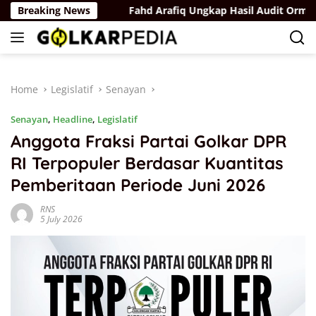
Skip
lu 2029
Breaking News
Fahd Arafiq Ungkap Hasil Audit Ormas Partai Go
to
content
Home
Legislatif
Senayan
Senayan
,
Headline
,
Legislatif
Anggota Fraksi Partai Golkar DPR
RI Terpopuler Berdasar Kuantitas
Pemberitaan Periode Juni 2026
RNS
5 July 2026